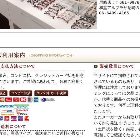
尼崎店：〒661-09
和堂アルプラザ尼崎３
06-6409-4165
振込、コンビニ払、クレジットカード払を用意
当サイトにて掲載されて
ございます。ご希望にあわせて、各種ご利用く
されているものもあり、
い。
管理には注意しておりま
ミングによっては欠品に
か、代替え商品へのお振
ております。何卒ご理解
たします。
またメーカーからお取り
いてから発送までには、
（土日祝を除く）納期、
方法、商品サイズ、発送先ごとに送料が異なり
電話にてご確認ください