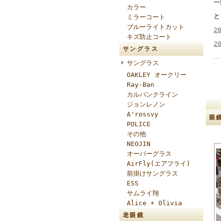
一
カラー
と
ミラーコート
ブルーライトカット
2
キズ防止コート
2
サングラス
サングラス
OAKLEY オークリー
Ray-Ban
カルバンクライン
ジョンレノン
A'rossvy
眼
POLICE
その他
NEOJIN
オーバーグラス
AirFly(エアフライ)
前掛けサングラス
ESS
サムライ翔
Alice + Olivia
老眼鏡