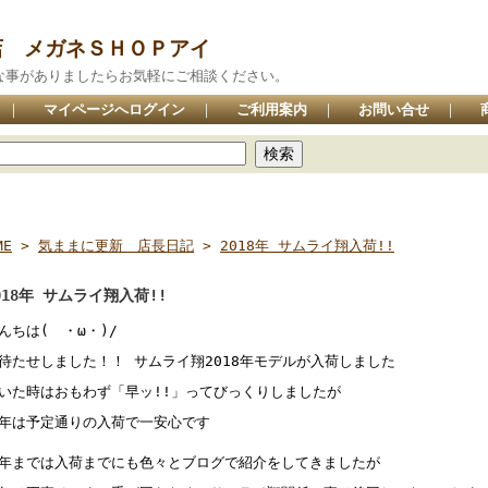
店 メガネＳＨＯＰアイ
な事がありましたらお気軽にご相談ください。
｜
マイページへログイン
｜
ご利用案内
｜
お問い合せ
｜
ME
>
気ままに更新 店長日記
>
2018年 サムライ翔入荷!!
018年 サムライ翔入荷!!
んちは( ・ω・)/
待たせしました！！ サムライ翔2018年モデルが入荷しました
いた時はおもわず「早ッ!!」ってびっくりしましたが
年は予定通りの入荷で一安心です
年までは入荷までにも色々とブログで紹介をしてきましたが