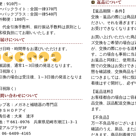
便：910円～
ーパックライト：全国一律370円
【返品期限・条件】
ーパックプラス：全国一律540円
交換・返品の際には商品
外郵便：180円～
ださい。それを過ぎます
、代金引換手数料、銀行振込手数料は原則とし
お受けできなくなります
客様負担にてお願いいたします。
お買い上げいただいた商
ズ交換をご希望の場合は
が、交換の際にかかる送
け日時・時間帯をお選びいただけます。
す。この場合も事前に当
お返品と同様に、使用済
確認後、通常1～3日後の発送となります。
態での交換はお受けでき
日祝除く）
態を確認後、交換商品を
引換の場合は受注後、1～3日後の発送となりま
につきましては、特に指
着後はすぐ開封し、必ず
日祝除く）
【返品送料】
お客様都合の場合はご容
品交換、誤品配送交換は
ップ名：メガネと補聴器の専門店
ます。
ネＳＨＯＰアイ
責任者：大来 達洋
【不良品】
地：〒661-0976 兵庫県尼崎市潮江1-3-1
万一不良品等がございま
堂アルプラザ3F
確認のうえ、新品、また
：06-6409-4165
だきます。商品到着後7