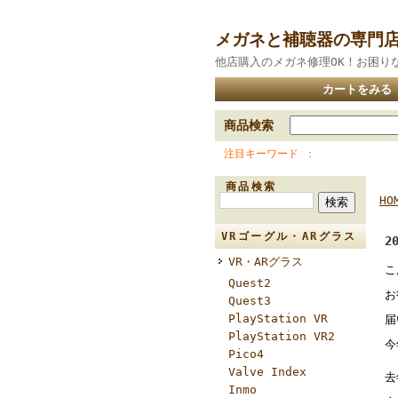
メガネと補聴器の専門
他店購入のメガネ修理OK！お困り
カートをみる
商品検索
注目キーワード
商品検索
HO
VRゴーグル・ARグラス
2
VR・ARグラス
こ
Quest2
お
Quest3
PlayStation VR
届
PlayStation VR2
今
Pico4
Valve Index
去
Inmo