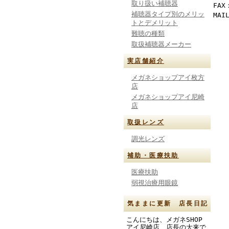
取り扱い補聴器
FAX
補聴器タイプ別のメリッ
MAI
トとデメリット
難聴の種類
取扱補聴器メーカー
実店舗紹介
メガネショップアイ枚方
店
メガネショップアイ尼崎
店
取扱レンズ
調光レンズ
補助・医療扶助
医療扶助
弱視治療用眼鏡
気ままに更新 店長日記
こんにちは、メガネSHOP
アイ尼崎店 店長の大来で