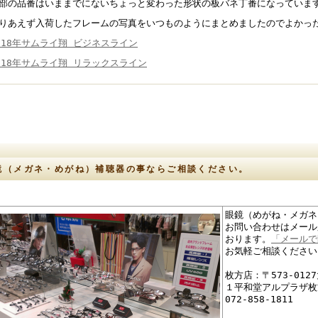
部の品番はいままでにないちょっと変わった形状の板バネ丁番になっていま
りあえず入荷したフレームの写真をいつものようにまとめましたのでよかっ
018年サムライ翔 ビジネスライン
018年サムライ翔 リラックスライン
鏡（メガネ・めがね）補聴器の事ならご相談ください。
眼鏡（めがね・メガネ
お問い合わせはメール
おります。
「メールで
お気軽ご相談ください
枚方店：〒573-01
１平和堂アルプラザ枚
072-858-1811