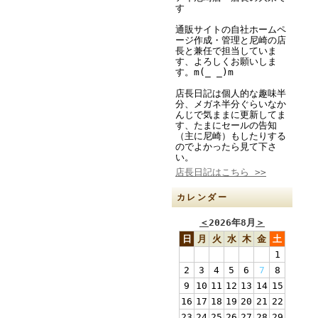
す
通販サイトの自社ホームペ
ージ作成・管理と尼崎の店
長と兼任で担当していま
す、よろしくお願いしま
す。m(_ _)m
店長日記は個人的な趣味半
分、メガネ半分ぐらいなか
んじで気ままに更新してま
す、たまにセールの告知
（主に尼崎）もしたりする
のでよかったら見て下さ
い。
店長日記はこちら >>
カレンダー
＜
2026年8月
＞
日
月
火
水
木
金
土
1
2
3
4
5
6
7
8
9
10
11
12
13
14
15
16
17
18
19
20
21
22
23
24
25
26
27
28
29