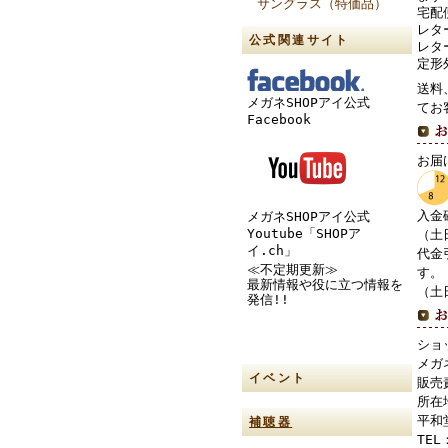
サングラス（特価品）
宅配
レタ
公式関連サイト
レタ
定形
送料
メガネSHOPアイ公式
てお
Facebook
お届
入金
メガネSHOPアイ公式
Youtube「SHOPア
（土
イ.ch」
代金
≪不定期更新≫
す。
最新情報や役に立つ情報を
（土
発信!!
ショ
メガ
イベント
販売
所在
平和
補聴器
TEL