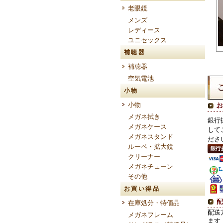
老眼鏡
メンズ
レディース
ユニセックス
補聴器
補聴器
空気電池
小物
小物
メガネ拭き
銀行
メガネケース
して
メガネスタンド
ださ
ルーペ・拡大鏡
クリーナー
メガネチェーン
その他
お買い得品
在庫処分・特価品
配送
メガネフレーム
ます