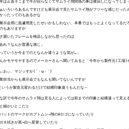
年は正直そこまで手が回らなくてサムライ翔関係の事は後回しになってしま
ぁいろいろあるんですけども展示会で見たサムライ翔がフツーな感じだった
かったってのもあるかな
展示会用に急遽用意したせいかもしれない、本番ではもっとよくなってるだ
のもありますが
ざ届いたフレームを検品しながら思ったのは
あれ？なんか普通な感じ」
っていうか今までのとなんか違うような気が…」
んかモヤモヤするのでメーカーさんへ聞いてみると「今年から製作元(工場)
ぃおぃ、マジッすか(´・ω・`)
業担当からも展示会でもなんも聞いてないんですが
というか製造元変わるだけで結構印象違うもんだな～
な訳で今年のサムライ翔は見る人によっては前までの印象と結構違って見え
と細かいとこだと
パットのマークがカブトムシ→翔のAロゴになっていたり
ガネ拭きが黒→白へ変更していたり