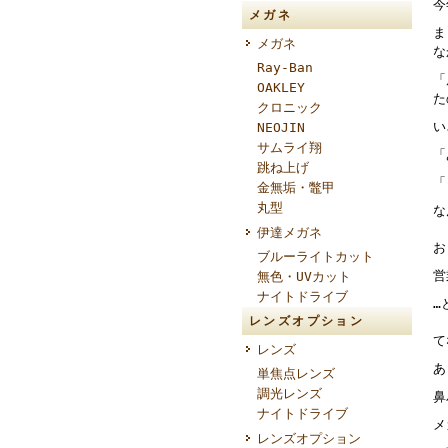
今
メガネ
ま
メガネ
な
Ray-Ban
「
OAKLEY
た
クロニック
い
NEOJIN
サムライ翔
「
跳ね上げ
「
金無垢・鼈甲
丸型
な
伊達メガネ
お
ブルーライトカット
営
無色・UVカット
ナイトドライブ
…
レンズオプション
て
レンズ
あ
単焦点レンズ
調光レンズ
鼻
ナイトドライブ
メ
レンズオプション