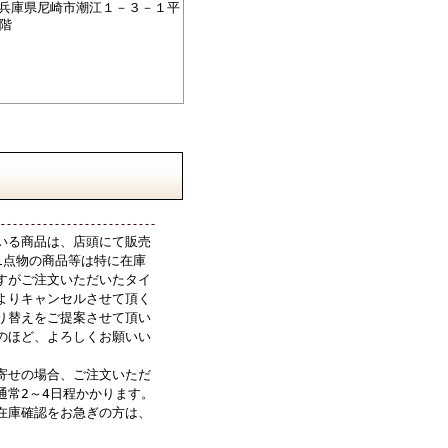
76兵庫県尼崎市潮江１－３－１平
階
いる商品は、店頭にて販売
1点物の商品等は特に在庫
すがご注文いただいたタイ
よりキャンセルさせて頂く
り替えをご提案させて頂い
のほど、よろしくお願いい
寄せの場合、ご注文いただ
通常2～4日程かかります。
在庫確認をお急ぎの方は、
。