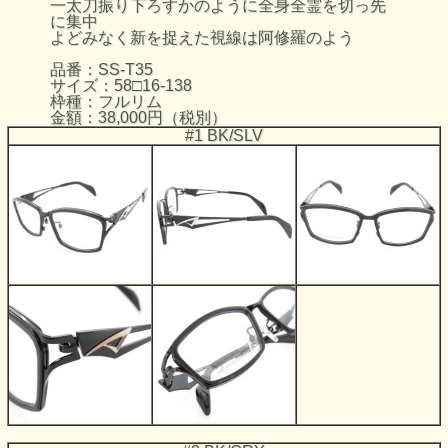
一太刀振り下ろすかのように全身全霊を切っ先
に集中
よどみなく新を捉えた視線は阿修羅のよう
品番：SS-T35
サイズ：58□16-138
枠種：フルリム
金額：38,000円（税別）
#1 BK/SLV