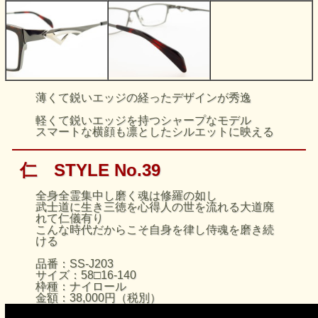
薄くて鋭いエッジの経ったデザインが秀逸
軽くて鋭いエッジを持つシャープなモデル
スマートな横顔も凛としたシルエットに映える
仁 STYLE No.39
全身全霊集中し磨く魂は修羅の如し
武士道に生き三徳を心得人の世を流れる大道廃
れて仁儀有り
こんな時代だからこそ自身を律し侍魂を磨き続
ける
品番：SS-J203
サイズ：58□16-140
枠種：ナイロール
金額：38,000円（税別）