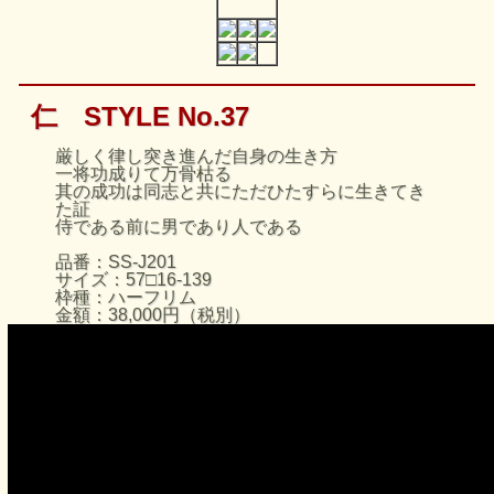
仁 STYLE No.37
厳しく律し突き進んだ自身の生き方
一将功成りて万骨枯る
其の成功は同志と共にただひたすらに生きてき
た証
侍である前に男であり人である
品番：SS-J201
サイズ：57□16-139
枠種：ハーフリム
金額：38,000円（税別）