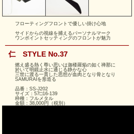
フローティングフロントで優しい掛け心地
サイドからの視線を捕えるパーソナルマーク
ワンポイントセッティングのフロントが魅力
仁 STYLE No.37
燃え盛る熱く尊い思いは迦楼羅焔の如く禅那に
於いて明鏡止水に通じる静かな心
三世に渡る一貫した思想が血肉となり骨となり
SAMURAIを形造る
品番：SS-J202
サイズ：57□16-139
枠種：フルメタル
金額：38,000円（税別）