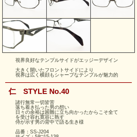
視界良好なテンプルサイドがエッジーデザイン
大きく開いたフロントサイドにより
視界は広く横顔もシャープなテンプルが魅力的
仁 STYLE No.40
諸行無常一切皆苦
落ち着き払った男の想い
日々の余裕は困難に立ち向かったからこそ全て
を受け容れ寛容に熟す
侍が示す男の背中で語る生き様
品番：SS-J204
サイズ：58□15-138