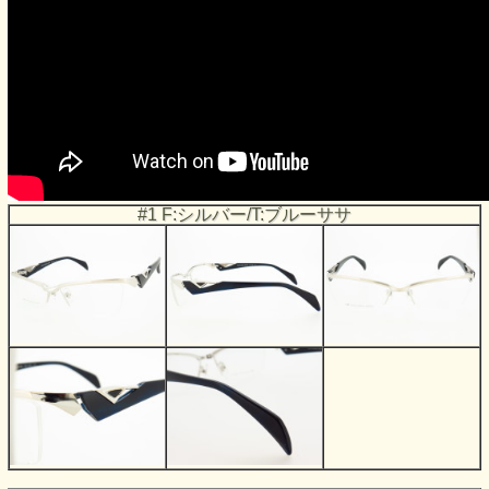
#1 F:シルバー/T:ブルーササ