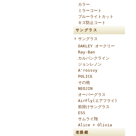
カラー
ミラーコート
ブルーライトカット
キズ防止コート
サングラス
サングラス
OAKLEY オークリー
Ray-Ban
カルバンクライン
ジョンレノン
A'rossvy
POLICE
その他
NEOJIN
オーバーグラス
AirFly(エアフライ)
前掛けサングラス
ESS
サムライ翔
Alice + Olivia
老眼鏡