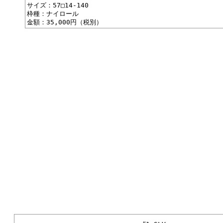
サイズ：57□14-140
枠種：ナイロール
金額：35,000円（税別）