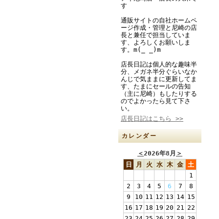
す
通販サイトの自社ホームペ
ージ作成・管理と尼崎の店
長と兼任で担当していま
す、よろしくお願いしま
す。m(_ _)m
店長日記は個人的な趣味半
分、メガネ半分ぐらいなか
んじで気ままに更新してま
す、たまにセールの告知
（主に尼崎）もしたりする
のでよかったら見て下さ
い。
店長日記はこちら >>
カレンダー
＜
2026年8月
＞
日
月
火
水
木
金
土
1
2
3
4
5
6
7
8
9
10
11
12
13
14
15
16
17
18
19
20
21
22
23
24
25
26
27
28
29