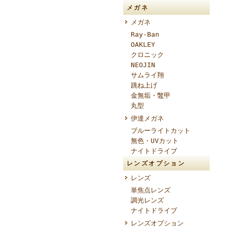
メガネ
メガネ
Ray-Ban
OAKLEY
クロニック
NEOJIN
サムライ翔
跳ね上げ
金無垢・鼈甲
丸型
伊達メガネ
ブルーライトカット
無色・UVカット
ナイトドライブ
レンズオプション
レンズ
単焦点レンズ
調光レンズ
ナイトドライブ
レンズオプション