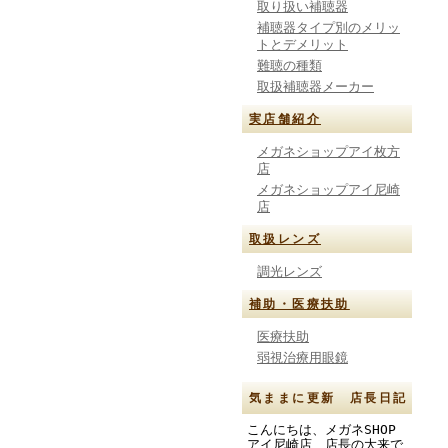
取り扱い補聴器
補聴器タイプ別のメリッ
トとデメリット
難聴の種類
取扱補聴器メーカー
実店舗紹介
メガネショップアイ枚方
店
メガネショップアイ尼崎
店
取扱レンズ
調光レンズ
補助・医療扶助
医療扶助
弱視治療用眼鏡
気ままに更新 店長日記
こんにちは、メガネSHOP
アイ尼崎店 店長の大来で