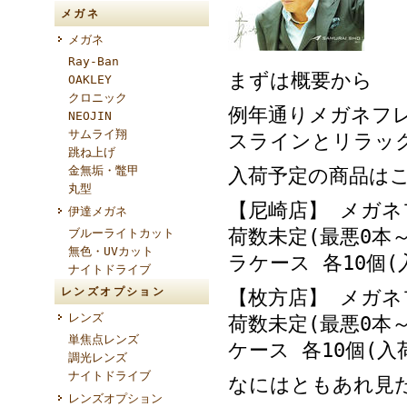
メガネ
メガネ
Ray-Ban
まずは概要から
OAKLEY
クロニック
例年通りメガネフレ
NEOJIN
サムライ翔
スラインとリラッ
跳ね上げ
金無垢・鼈甲
入荷予定の商品は
丸型
【尼崎店】 メガネ
伊達メガネ
荷数未定(最悪0本～
ブルーライトカット
無色・UVカット
ラケース 各10個
ナイトドライブ
レンズオプション
【枚方店】 メガネ
レンズ
荷数未定(最悪0本～
単焦点レンズ
ケース 各10個(
調光レンズ
ナイトドライブ
なにはともあれ見
レンズオプション