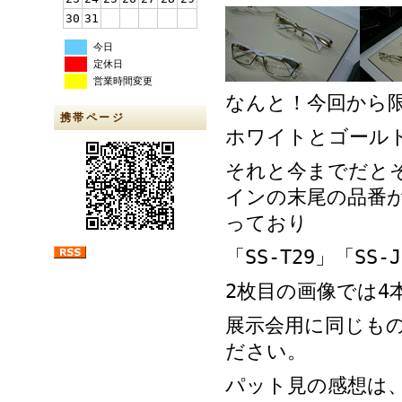
30
31
今日
定休日
営業時間変更
なんと！今回から
携帯ページ
ホワイトとゴール
それと今までだと
インの末尾の品番
っており
「SS-T29」「S
2枚目の画像では4
展示会用に同じも
ださい。
パット見の感想は