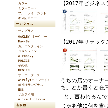
【2017年ビジネ
カラー
ミラーコート
ブルーライトカット
キズ防止コート
サングラス
サングラス
OAKLEY オークリー
【2017年リラッ
Ray-Ban
カルバンクライン
ジョンレノン
A'rossvy
POLICE
その他
NEOJIN
オーバーグラス
うちの店のオーナ
AirFly(エアフライ)
前掛けサングラス
ち」とか書くと在
ESS
サムライ翔
…と、言われるん
Alice + Olivia
じゃあ他に何を書
老眼鏡