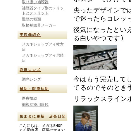
取り扱い補聴器
補聴器タイプ別のメリッ
尖ったデザインで
トとデメリット
で迷ったらコレッ
難聴の種類
取扱補聴器メーカー
後気になったといえ
実店舗紹介
る白いやつです)
メガネショップアイ枚方
店
メガネショップアイ尼崎
店
取扱レンズ
今はもう完売してし
調光レンズ
てるのでそのとき
補助・医療扶助
リラックスライン
医療扶助
弱視治療用眼鏡
気ままに更新 店長日記
こんにちは、メガネSHOP
アイ尼崎店 店長の大来で