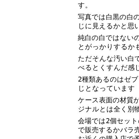
す。
写真では白黒の白
じに見えるかと思
純白の白ではない
とがっかりするか
ただそんな汚い白
べるとくすんだ感
2種類あるのはゼ
じとなっています
ケース表面の材質
ジナルとは全く別
会場では2個セッ
で販売するかバラ
お近くの購入店で