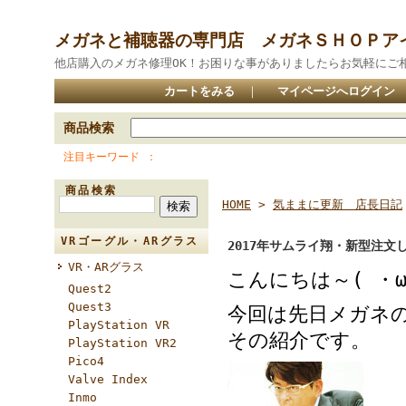
メガネと補聴器の専門店 メガネＳＨＯＰア
他店購入のメガネ修理OK！お困りな事がありましたらお気軽にご
カートをみる
｜
マイページへログイン
商品検索
注目キーワード
商品検索
HOME
>
気ままに更新 店長日記
VRゴーグル・ARグラス
2017年サムライ翔・新型注文
VR・ARグラス
こんにちは～( ・ω
Quest2
Quest3
今回は先日メガネ
PlayStation VR
その紹介です。
PlayStation VR2
Pico4
Valve Index
Inmo