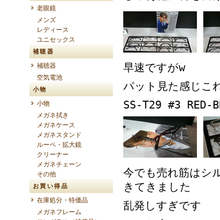
老眼鏡
メンズ
レディース
ユニセックス
補聴器
早速ですがw
補聴器
空気電池
パット見た感じこ
小物
SS-T29 #3 RED-B
小物
メガネ拭き
メガネケース
メガネスタンド
ルーペ・拡大鏡
クリーナー
メガネチェーン
今でも売れ筋はシ
その他
きてきました
お買い得品
在庫処分・特価品
乱発しすぎです
メガネフレーム