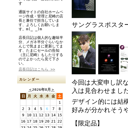
す
通販サイトの自社ホームペ
ージ作成・管理と尼崎の店
長と兼任で担当していま
サングラスポスタ
す、よろしくお願いしま
す。m(_ _)m
店長日記は個人的な趣味半
分、メガネ半分ぐらいなか
んじで気ままに更新してま
す、たまにセールの告知
（主に尼崎）もしたりする
のでよかったら見て下さ
い。
店長日記はこちら >>
カレンダー
今回は大変申し訳
入は見合わせまし
＜
2026年8月
＞
日
月
火
水
木
金
土
デザイン的には結
1
好みが分かれそう
2
3
4
5
6
7
8
9
10
11
12
13
14
15
16
17
18
19
20
21
22
【限定品】
23
24
25
26
27
28
29