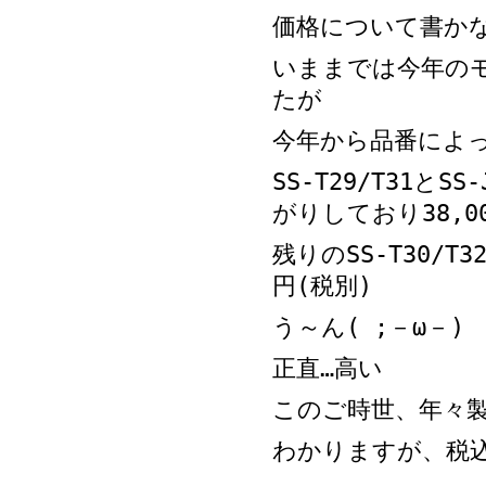
価格について書か
いままでは今年の
たが
今年から品番によ
SS-T29/T31と
がりしており38,0
残りのSS-T30/T3
円(税別)
う～ん( ;－ω－)
正直…高い
このご時世、年々
わかりますが、税