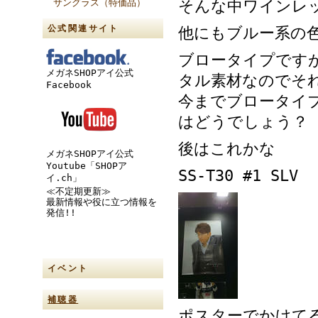
サングラス（特価品）
そんな中ワインレ
公式関連サイト
他にもブルー系の色
ブロータイプです
メガネSHOPアイ公式
タル素材なのでそ
Facebook
今までブロータイ
はどうでしょう？
後はこれかな
メガネSHOPアイ公式
Youtube「SHOPア
SS-T30 #1 SLV
イ.ch」
≪不定期更新≫
最新情報や役に立つ情報を
発信!!
イベント
補聴器
ポスターでかけて