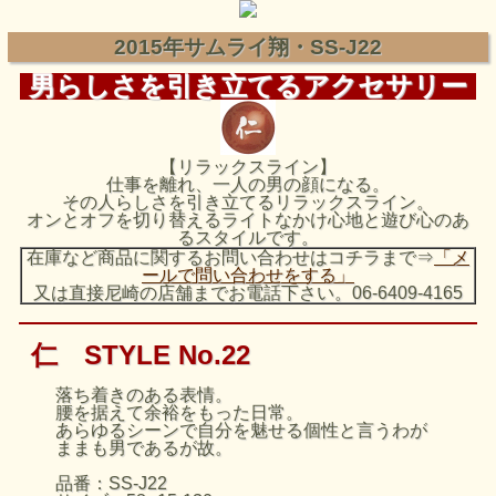
2015年サムライ翔・SS-J22
男らしさを引き立てるアクセサリー
【リラックスライン】
仕事を離れ、一人の男の顔になる。
その人らしさを引き立てるリラックスライン。
オンとオフを切り替えるライトなかけ心地と遊び心のあ
るスタイルです。
在庫など商品に関するお問い合わせはコチラまで⇒
「メ
ールで問い合わせをする」
又は直接尼崎の店舗までお電話下さい。06-6409-4165
仁 STYLE No.22
落ち着きのある表情。
腰を据えて余裕をもった日常。
あらゆるシーンで自分を魅せる個性と言うわが
ままも男であるが故。
品番：SS-J22