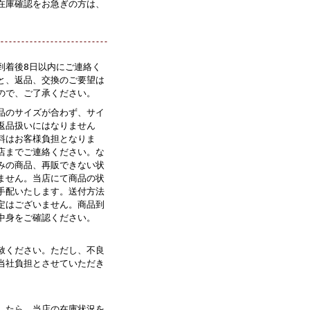
在庫確認をお急ぎの方は、
。
到着後8日以内にご連絡く
と、返品、交換のご要望は
ので、ご了承ください。
品のサイズが合わず、サイ
返品扱いにはなりません
料はお客様負担となりま
店までご連絡ください。な
みの商品、再販できない状
ません。当店にて商品の状
手配いたします。送付方法
定はございません。商品到
中身をご確認ください。
赦ください。ただし、不良
当社負担とさせていただき
したら、当店の在庫状況を