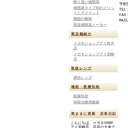
取り扱い補聴器
平和
補聴器タイプ別のメリッ
TEL
トとデメリット
FAX
難聴の種類
MAI
取扱補聴器メーカー
実店舗紹介
メガネショップアイ枚方
店
メガネショップアイ尼崎
店
取扱レンズ
調光レンズ
補助・医療扶助
医療扶助
弱視治療用眼鏡
気ままに更新 店長日記
こんにちは、メガネSHOP
アイ尼崎店 店長の大来で