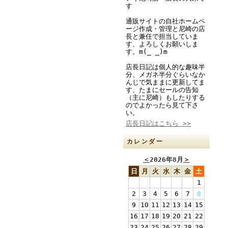
す
通販サイトの自社ホームペ
ージ作成・管理と尼崎の店
長と兼任で担当していま
す、よろしくお願いしま
す。m(_ _)m
店長日記は個人的な趣味半
分、メガネ半分ぐらいなか
んじで気ままに更新してま
す、たまにセールの告知
（主に尼崎）もしたりする
のでよかったら見て下さ
い。
店長日記はこちら >>
カレンダー
＜
2026年8月
＞
日
月
火
水
木
金
土
1
2
3
4
5
6
7
8
9
10
11
12
13
14
15
16
17
18
19
20
21
22
23
24
25
26
27
28
29