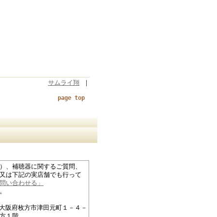
サムライ翔
｜
page top
）、補聴器に関するご質問、
又は下記の実店舗でも行って
問い合わせる」
。
27大阪府枚方市津田元町１－４－
方１階