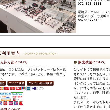
072-858-1811
尼崎店：〒661-09
和堂アルプラザ尼崎３
06-6409-4165
振込、コンビニ払、クレジットカード払を用意
当サイトにて掲載されて
ございます。ご希望にあわせて、各種ご利用く
されているものもあり、
い。
管理には注意しておりま
ミングによっては欠品に
か、代替え商品へのお振
ております。何卒ご理解
たします。
またメーカーからお取り
いてから発送までには、