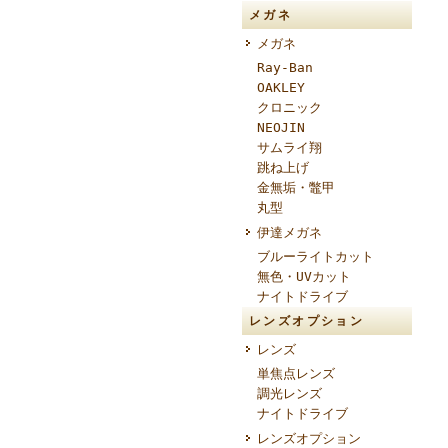
メガネ
メガネ
Ray-Ban
OAKLEY
クロニック
NEOJIN
サムライ翔
跳ね上げ
金無垢・鼈甲
丸型
伊達メガネ
ブルーライトカット
無色・UVカット
ナイトドライブ
レンズオプション
レンズ
単焦点レンズ
調光レンズ
ナイトドライブ
レンズオプション