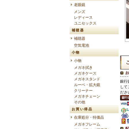
老眼鏡
メンズ
レディース
ユニセックス
補聴器
補聴器
空気電池
小物
小物
メガネ拭き
メガネケース
メガネスタンド
銀行
ルーペ・拡大鏡
して
クリーナー
ださ
メガネチェーン
その他
お買い得品
在庫処分・特価品
メガネフレーム