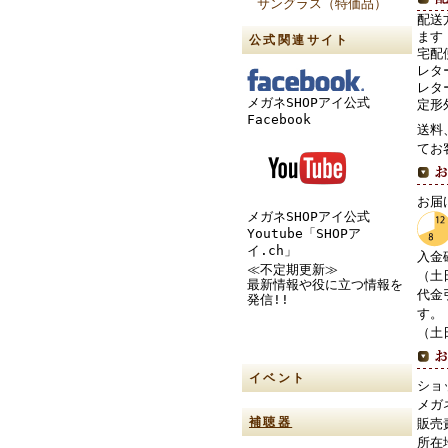
サングラス（特価品）
配送
ます
公式関連サイト
宅配
レタ
レタ
メガネSHOPアイ公式
定形
Facebook
送料
てお
お届
メガネSHOPアイ公式
Youtube「SHOPア
イ.ch」
入金
≪不定期更新≫
（土
最新情報や役に立つ情報を
代金
発信!!
す。
（土
イベント
ショ
メガ
補聴器
販売
所在