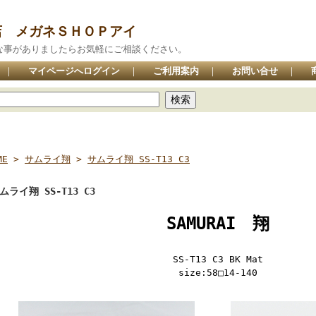
店 メガネＳＨＯＰアイ
な事がありましたらお気軽にご相談ください。
｜
マイページへログイン
｜
ご利用案内
｜
お問い合せ
｜
ME
>
サムライ翔
>
サムライ翔 SS-T13 C3
ムライ翔 SS-T13 C3
SAMURAI 翔
SS-T13 C3 BK Mat
size:58□14-140