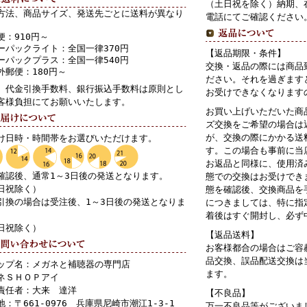
（土日祝を除く）納期、
方法、商品サイズ、発送先ごとに送料が異なり
電話にてご確認ください
便：910円～
ーパックライト：全国一律370円
【返品期限・条件】
ーパックプラス：全国一律540円
交換・返品の際には商品
外郵便：180円～
ださい。それを過ぎます
、代金引換手数料、銀行振込手数料は原則とし
お受けできなくなります
客様負担にてお願いいたします。
お買い上げいただいた商
ズ交換をご希望の場合は
が、交換の際にかかる送
け日時・時間帯をお選びいただけます。
す。この場合も事前に当
お返品と同様に、使用済
確認後、通常1～3日後の発送となります。
態での交換はお受けでき
日祝除く）
態を確認後、交換商品を
引換の場合は受注後、1～3日後の発送となりま
につきましては、特に指
着後はすぐ開封し、必ず
日祝除く）
【返品送料】
お客様都合の場合はご容
品交換、誤品配送交換は
ップ名：メガネと補聴器の専門店
ます。
ネＳＨＯＰアイ
責任者：大来 達洋
【不良品】
地：〒661-0976 兵庫県尼崎市潮江1-3-1
万一不良品等がございま