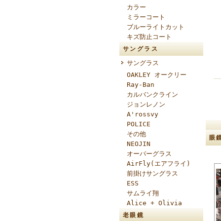
カラー
ミラーコート
ブルーライトカット
キズ防止コート
サングラス
サングラス
OAKLEY オークリー
Ray-Ban
カルバンクライン
ジョンレノン
A'rossvy
POLICE
その他
眼
NEOJIN
オーバーグラス
AirFly(エアフライ)
前掛けサングラス
ESS
サムライ翔
Alice + Olivia
老眼鏡