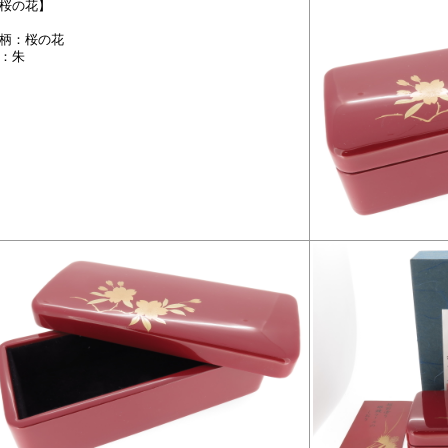
桜の花】
柄：桜の花
：朱