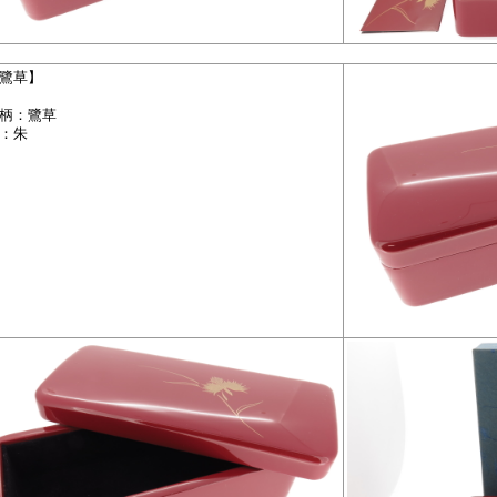
鷺草】
柄：鷺草
：朱