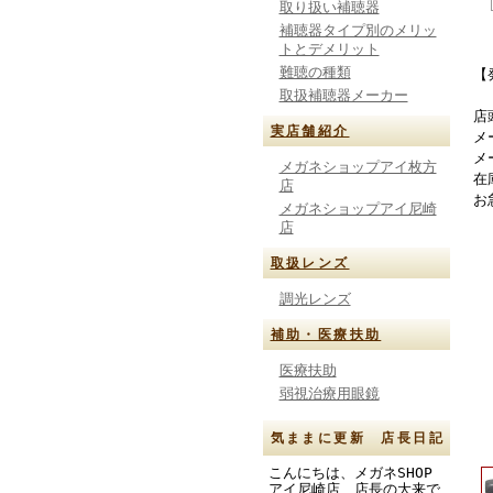
取り扱い補聴器
補聴器タイプ別のメリッ
トとデメリット
難聴の種類
【
取扱補聴器メーカー
店
実店舗紹介
メ
メ
メガネショップアイ枚方
在
店
お
メガネショップアイ尼崎
店
取扱レンズ
調光レンズ
補助・医療扶助
医療扶助
弱視治療用眼鏡
気ままに更新 店長日記
こんにちは、メガネSHOP
アイ尼崎店 店長の大来で