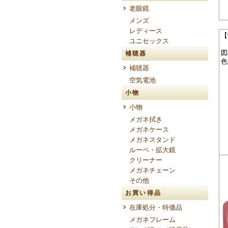
老眼鏡
メンズ
レディース
【
ユニセックス
図
補聴器
色
補聴器
空気電池
小物
小物
メガネ拭き
メガネケース
メガネスタンド
ルーペ・拡大鏡
クリーナー
メガネチェーン
その他
お買い得品
在庫処分・特価品
メガネフレーム