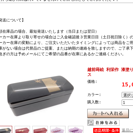
発送について】
頭在庫品の場合、最短発送いたします（当日または翌日）
ーカー在庫より取り寄せの場合はご入金確認後３営業日目（土日祝日除く）
ーカー在庫の変動により、ご注文いただいたタイミングによっては商品をご
庫がない場合は代替品のご提案、または納期の連絡を致しますので、ご了承
急ぎの方は予めメールにてご希望の品番が在庫にあるかご連絡ください。
越前蒔絵 利栄作 漆塗り
ス
価格:
15,
カラー:
購入数:
返品