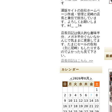
す
通販サイトの自社ホームペ
ージ作成・管理と尼崎の店
長と兼任で担当していま
す、よろしくお願いしま
す。m(_ _)m
店長日記は個人的な趣味半
分、メガネ半分ぐらいなか
んじで気ままに更新してま
す、たまにセールの告知
（主に尼崎）もしたりする
のでよかったら見て下さ
い。
眼
店長日記はこちら >>
カレンダー
＜
2026年8月
＞
日
月
火
水
木
金
土
1
2
3
4
5
6
7
8
9
10
11
12
13
14
15
16
17
18
19
20
21
22
23
24
25
26
27
28
29