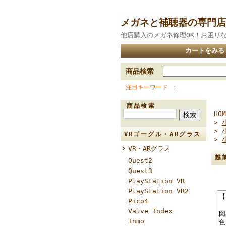
メガネと補聴器の専門店
他店購入のメガネ修理OK！お困り
カートをみる
商品検索
注目キーワード
商品検索
HOM
>
>
VRゴーグル・ARグラス
>
VR・ARグラス
越
Quest2
Quest3
PlayStation VR
PlayStation VR2
【
Pico4
Valve Index
図
Inmo
色