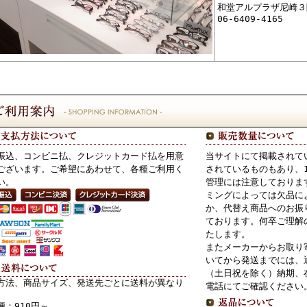
和堂アルプラザ尼崎３
06-6409-4165
振込、コンビニ払、クレジットカード払を用意
当サイトにて掲載されて
ございます。ご希望にあわせて、各種ご利用く
されているものもあり、
い。
管理には注意しておりま
ミングによっては欠品に
か、代替え商品へのお振
ております。何卒ご理解
たします。
またメーカーからお取り
いてから発送までには、
（土日祝を除く）納期、
方法、商品サイズ、発送先ごとに送料が異なり
電話にてご確認ください
便：910円～