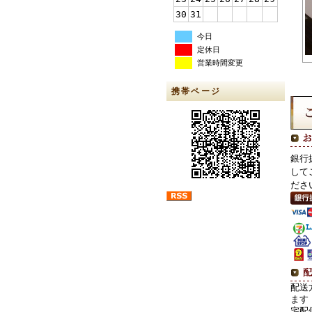
30
31
今日
定休日
営業時間変更
携帯ページ
銀行
して
ださ
配送
ます
宅配