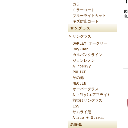
【
カラー
ミラーコート
図
ブルーライトカット
色
キズ防止コート
サングラス
サングラス
OAKLEY オークリー
Ray-Ban
カルバンクライン
ジョンレノン
A'rossvy
POLICE
その他
NEOJIN
オーバーグラス
AirFly(エアフライ)
前掛けサングラス
ESS
サムライ翔
Alice + Olivia
老眼鏡