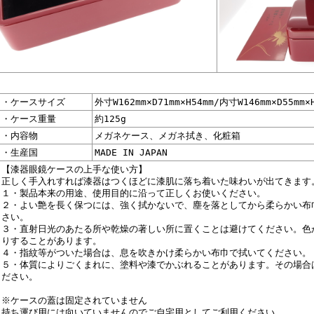
・ケースサイズ
外寸W162mm×D71mm×H54mm/内寸W146mm×D55mm×
・ケース重量
約125g
・内容物
メガネケース、メガネ拭き、化粧箱
・生産国
MADE IN JAPAN
【漆器眼鏡ケースの上手な使い方】
正しく手入れすれば漆器はつくほどに漆肌に落ち着いた味わいが出てきます
１・製品本来の用途、使用目的に沿って正しくお使いください。
２・よい艶を長く保つには、強く拭かないで、塵を落としてから柔らかい布
さい。
３・直射日光のあたる所や乾燥の著しい所に置くことは避けてください。色
りすることがあります。
４・指紋等がついた場合は、息を吹きかけ柔らかい布巾で拭いてください。
５・体質によりごくまれに、塗料や漆でかぶれることがあります。その場合
ださい。
※ケースの蓋は固定されていません
持ち運び用には向いていませんのでご自宅用としてご利用ください。