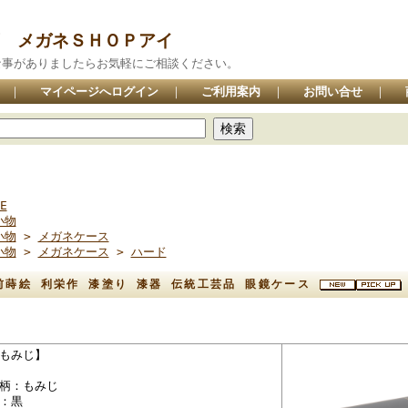
 メガネＳＨＯＰアイ
な事がありましたらお気軽にご相談ください。
｜
マイページへログイン
｜
ご利用案内
｜
お問い合せ
｜
E
小物
小物
>
メガネケース
小物
>
メガネケース
>
ハード
前蒔絵 利栄作 漆塗り 漆器 伝統工芸品 眼鏡ケース
もみじ】
柄：もみじ
：黒