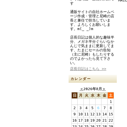
MAI
す
通販サイトの自社ホームペ
ージ作成・管理と尼崎の店
長と兼任で担当していま
す、よろしくお願いしま
す。m(_ _)m
店長日記は個人的な趣味半
分、メガネ半分ぐらいなか
んじで気ままに更新してま
す、たまにセールの告知
（主に尼崎）もしたりする
のでよかったら見て下さ
い。
店長日記はこちら >>
カレンダー
＜
2026年8月
＞
日
月
火
水
木
金
土
1
2
3
4
5
6
7
8
9
10
11
12
13
14
15
16
17
18
19
20
21
22
23
24
25
26
27
28
29