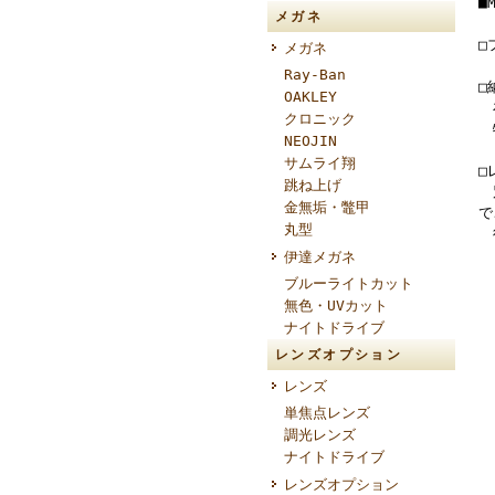
■
メガネ
□
メガネ
Ray-Ban
□
OAKLEY
在
クロニック
特
NEOJIN
サムライ翔
□
跳ね上げ
別
金無垢・鼈甲
で
丸型
後
伊達メガネ
ブルーライトカット
無色・UVカット
ナイトドライブ
レンズオプション
レンズ
単焦点レンズ
調光レンズ
ナイトドライブ
レンズオプション