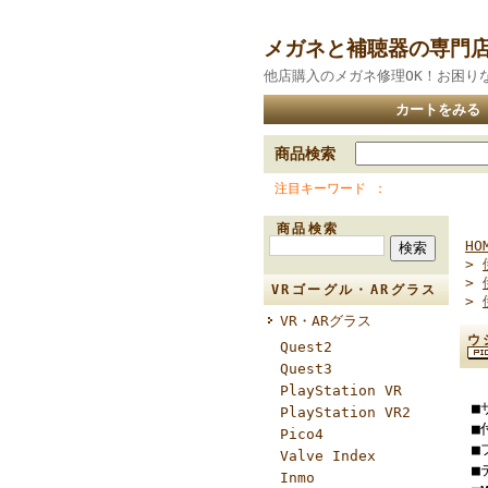
メガネと補聴器の専門
他店購入のメガネ修理OK！お困り
カートをみる
商品検索
注目キーワード
商品検索
HO
>
>
VRゴーグル・ARグラス
>
VR・ARグラス
ウ
Quest2
Quest3
PlayStation VR
■
PlayStation VR2
■
Pico4
■
Valve Index
■
Inmo