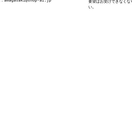
L：amagasaki@shop-ai.jp
要望はお受けできなくな
い。