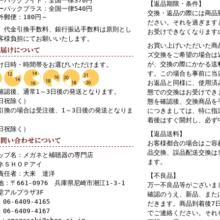
ーパックライト：全国一律370円
【返品期限・条件】
ーパックプラス：全国一律540円
交換・返品の際には商品
外郵便：180円～
ださい。それを過ぎます
、代金引換手数料、銀行振込手数料は原則とし
お受けできなくなります
客様負担にてお願いいたします。
お買い上げいただいた商
ズ交換をご希望の場合は
が、交換の際にかかる送
け日時・時間帯をお選びいただけます。
す。この場合も事前に当
お返品と同様に、使用済
確認後、通常1～3日後の発送となります。
態での交換はお受けでき
日祝除く）
態を確認後、交換商品を
引換の場合は受注後、1～3日後の発送となりま
につきましては、特に指
着後はすぐ開封し、必ず
日祝除く）
【返品送料】
お客様都合の場合はご容
品交換、誤品配送交換は
ップ名：メガネと補聴器の専門店
ます。
ネＳＨＯＰアイ
責任者：大来 達洋
【不良品】
地：〒661-0976 兵庫県尼崎市潮江1-3-1
万一不良品等がございま
堂アルプラザ3F
確認のうえ、新品、また
：06-6409-4165
だきます。商品到着後7
：06-6409-4167
でご連絡ください。それ