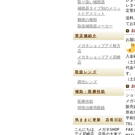
レタ
取り扱い補聴器
レタ
補聴器タイプ別のメリッ
定形
トとデメリット
送料
難聴の種類
てお
取扱補聴器メーカー
実店舗紹介
お届
メガネショップアイ枚方
店
入金
メガネショップアイ尼崎
（土
店
代金
取扱レンズ
す。
（土
調光レンズ
補助・医療扶助
ショ
メガ
医療扶助
販売
弱視治療用眼鏡
所在
平和
気ままに更新 店長日記
TEL
こんにちは、メガネSHOP
FAX
アイ尼崎店 店長の大来で