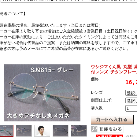
発送について】
頭在庫品の場合、最短発送いたします（当日または翌日）
ーカー在庫より取り寄せの場合はご入金確認後３営業日目（土日祝日除く）
ーカー在庫の変動により、ご注文いただいたタイミングによっては商品をご
庫がない場合は代替品のご提案、または納期の連絡を致しますので、ご了承
急ぎの方は予めメールにてご希望の品番が在庫にあるかご連絡ください。
ウシジマくん風 丸型 
付レンズ チタンフレーム
価格:
16,
レンズ:
側面仕上げ:
購入数:
返品