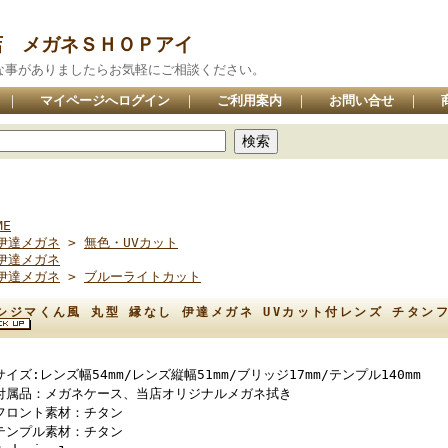
店 メガネＳＨＯＰアイ
な事がありましたらお気軽にご相談ください。
｜
マイページへログイン
｜
ご利用案内
｜
お問い合せ
｜
ME
伊達メガネ
>
無色・UVカット
伊達メガネ
伊達メガネ
>
ブルーライトカット
シジマくん風 丸型 縁なし 伊達メガネ UVカット付レンズ チタンフレ
サイズ:レンズ幅54mm/レンズ縦幅51mm/ブリッジ17mm/テンプル140mm
付属品：メガネケース、当店オリジナルメガネ拭き
フロント素材：チタン
テンプル素材：チタン