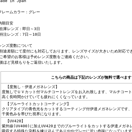
Made in Jpan
フレームカラー：グレー
納期目安
庫レンズ：即日～3日
注レンズ：7日～10日
レンズ度数について
途差額にて度付にも対応しております、レンズサイズが大きいため対応で
ご希望のお客様は予めレンズ度数をご連絡ください。
ほど見積もりをご返信いたします。
こちらの商品は下記のレンズが無料で選べます
【度無し・伊達メガネレンズ】
度無しでＵＶカット付マルチコートレンズをお入れ致します、マルチコート
高く長時間かけていても疲れにくくなっています。
【ブルーライトカットコーティング】
クリアタイプの青色光をカットするコーティング付伊達メガネレンズです、
干黄色みを帯びた視界になります。
【UV420】
紫外線(UV400)に加えUV420までのブルーライトをカットする伊達メガ
吸収する特殊な染料を練り込んでありややグレーに近い色味になっています