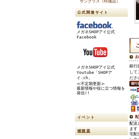
サングラス（特価品）
公式関連サイト
メガネSHOPアイ公式
Facebook
銀行
メガネSHOPアイ公式
して
Youtube「SHOPア
イ.ch」
ださ
≪不定期更新≫
最新情報や役に立つ情報を
発信!!
イベント
配送
ます
補聴器
宅配