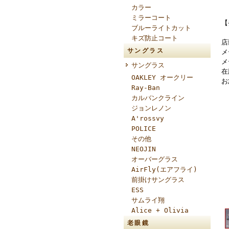
カラー
ミラーコート
【
ブルーライトカット
キズ防止コート
店
サングラス
メ
メ
サングラス
在
OAKLEY オークリー
お
Ray-Ban
カルバンクライン
ジョンレノン
A'rossvy
POLICE
その他
NEOJIN
オーバーグラス
AirFly(エアフライ)
前掛けサングラス
ESS
サムライ翔
Alice + Olivia
老眼鏡