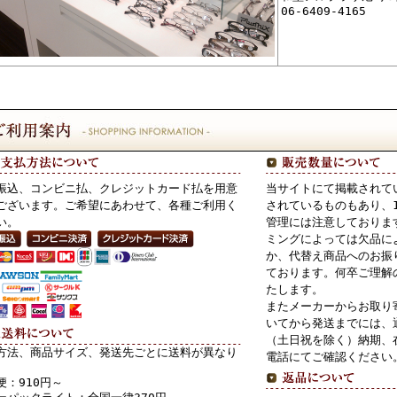
06-6409-4165
振込、コンビニ払、クレジットカード払を用意
当サイトにて掲載されて
ございます。ご希望にあわせて、各種ご利用く
されているものもあり、
い。
管理には注意しておりま
ミングによっては欠品に
か、代替え商品へのお振
ております。何卒ご理解
たします。
またメーカーからお取り
いてから発送までには、
（土日祝を除く）納期、
方法、商品サイズ、発送先ごとに送料が異なり
電話にてご確認ください
便：910円～