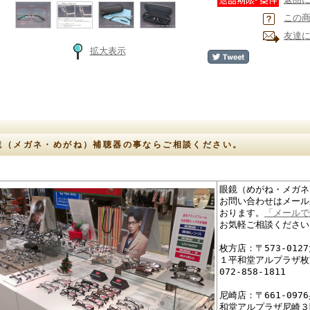
この
友達
拡大表示
鏡（メガネ・めがね）補聴器の事ならご相談ください。
眼鏡（めがね・メガネ
お問い合わせはメール
おります。
「メールで
お気軽ご相談ください
枚方店：〒573-01
１平和堂アルプラザ枚
072-858-1811
尼崎店：〒661-09
和堂アルプラザ尼崎３