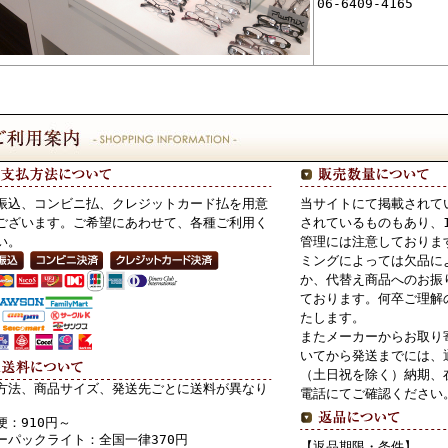
06-6409-4165
振込、コンビニ払、クレジットカード払を用意
当サイトにて掲載されて
ございます。ご希望にあわせて、各種ご利用く
されているものもあり、
い。
管理には注意しておりま
ミングによっては欠品に
か、代替え商品へのお振
ております。何卒ご理解
たします。
またメーカーからお取り
いてから発送までには、
（土日祝を除く）納期、
方法、商品サイズ、発送先ごとに送料が異なり
電話にてご確認ください
便：910円～
ーパックライト：全国一律370円
【返品期限・条件】