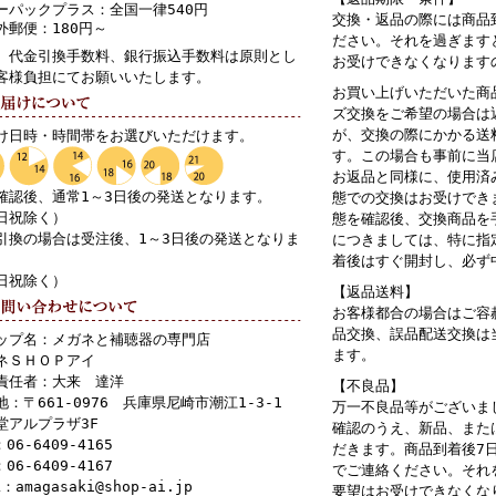
ーパックプラス：全国一律540円
交換・返品の際には商品
外郵便：180円～
ださい。それを過ぎます
、代金引換手数料、銀行振込手数料は原則とし
お受けできなくなります
客様負担にてお願いいたします。
お買い上げいただいた商
ズ交換をご希望の場合は
が、交換の際にかかる送
け日時・時間帯をお選びいただけます。
す。この場合も事前に当
お返品と同様に、使用済
確認後、通常1～3日後の発送となります。
態での交換はお受けでき
日祝除く）
態を確認後、交換商品を
引換の場合は受注後、1～3日後の発送となりま
につきましては、特に指
着後はすぐ開封し、必ず
日祝除く）
【返品送料】
お客様都合の場合はご容
品交換、誤品配送交換は
ップ名：メガネと補聴器の専門店
ます。
ネＳＨＯＰアイ
責任者：大来 達洋
【不良品】
地：〒661-0976 兵庫県尼崎市潮江1-3-1
万一不良品等がございま
堂アルプラザ3F
確認のうえ、新品、また
：06-6409-4165
だきます。商品到着後7
：06-6409-4167
でご連絡ください。それ
L：amagasaki@shop-ai.jp
要望はお受けできなくな