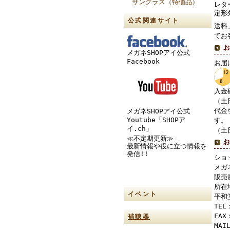
サングラス（特価品）
レタ
定形
公式関連サイト
送料
てお
メガネSHOPアイ公式
Facebook
お届
入金
（土
代金
メガネSHOPアイ公式
Youtube「SHOPア
す。
イ.ch」
（土
≪不定期更新≫
最新情報や役に立つ情報を
発信!!
ショ
メガ
販売
所在
イベント
平和
TEL
FAX
補聴器
MAI