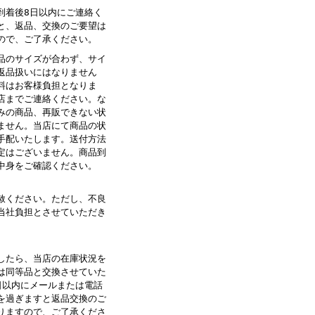
到着後8日以内にご連絡く
と、返品、交換のご要望は
ので、ご了承ください。
品のサイズが合わず、サイ
返品扱いにはなりません
料はお客様負担となりま
店までご連絡ください。な
みの商品、再販できない状
ません。当店にて商品の状
手配いたします。送付方法
定はございません。商品到
中身をご確認ください。
赦ください。ただし、不良
当社負担とさせていただき
したら、当店の在庫状況を
は同等品と交換させていた
日以内にメールまたは電話
を過ぎますと返品交換のご
りますので、ご了承くださ