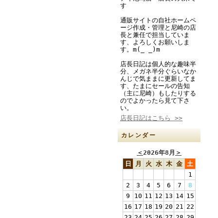
す
通販サイトの自社ホームペ
ージ作成・管理と尼崎の店
長と兼任で担当していま
す、よろしくお願いしま
す。m(_ _)m
店長日記は個人的な趣味半
分、メガネ半分ぐらいなか
んじで気ままに更新してま
す、たまにセールの告知
（主に尼崎）もしたりする
のでよかったら見て下さ
い。
店長日記はこちら >>
カレンダー
＜
2026年8月
＞
日
月
火
水
木
金
土
1
2
3
4
5
6
7
8
9
10
11
12
13
14
15
16
17
18
19
20
21
22
23
24
25
26
27
28
29