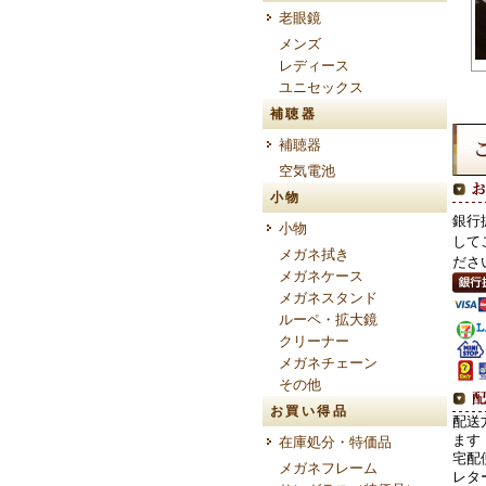
老眼鏡
メンズ
レディース
ユニセックス
補聴器
補聴器
空気電池
小物
銀行
小物
して
メガネ拭き
ださ
メガネケース
メガネスタンド
ルーペ・拡大鏡
クリーナー
メガネチェーン
その他
お買い得品
配送
ます
在庫処分・特価品
宅配
メガネフレーム
レタ