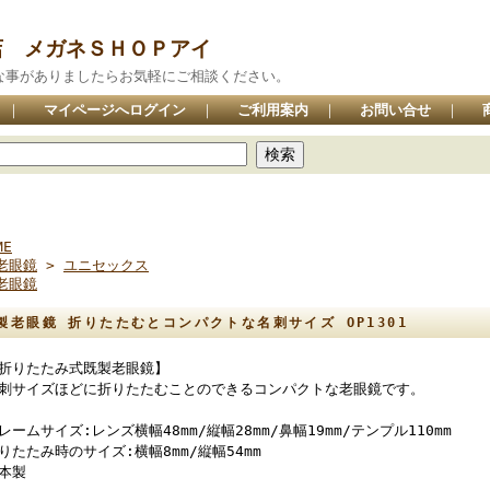
店 メガネＳＨＯＰアイ
な事がありましたらお気軽にご相談ください。
｜
マイページへログイン
｜
ご利用案内
｜
お問い合せ
｜
ME
老眼鏡
>
ユニセックス
老眼鏡
製老眼鏡 折りたたむとコンパクトな名刺サイズ OP1301
折りたたみ式既製老眼鏡】
刺サイズほどに折りたたむことのできるコンパクトな老眼鏡です。
レームサイズ:レンズ横幅48mm/縦幅28mm/鼻幅19mm/テンプル110mm
りたたみ時のサイズ:横幅8mm/縦幅54mm
本製