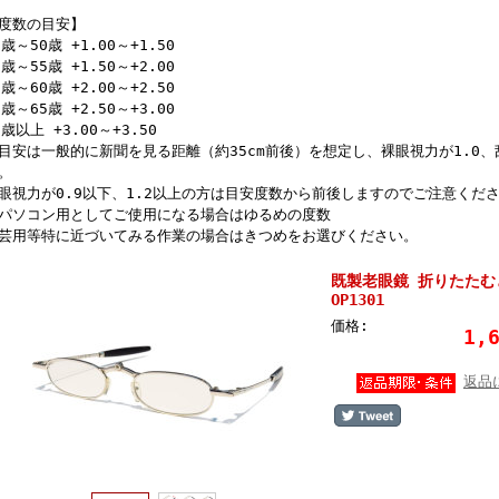
度数の目安】
5歳～50歳 +1.00～+1.50
0歳～55歳 +1.50～+2.00
5歳～60歳 +2.00～+2.50
0歳～65歳 +2.50～+3.00
5歳以上 +3.00～+3.50
目安は一般的に新聞を見る距離（約35cm前後）を想定し、裸眼視力が1.0
。
眼視力が0.9以下、1.2以上の方は目安度数から前後しますのでご注意くだ
パソコン用としてご使用になる場合はゆるめの度数
芸用等特に近づいてみる作業の場合はきつめをお選びください。
既製老眼鏡 折りたた
OP1301
価格:
1,
返品