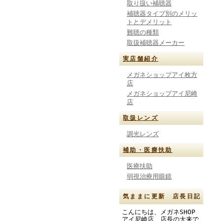
取り扱い補聴器
補聴器タイプ別のメリッ
トとデメリット
難聴の種類
取扱補聴器メーカー
実店舗紹介
メガネショップアイ枚方
店
メガネショップアイ尼崎
店
取扱レンズ
調光レンズ
補助・医療扶助
医療扶助
弱視治療用眼鏡
気ままに更新 店長日記
こんにちは、メガネSHOP
アイ尼崎店 店長の大来で