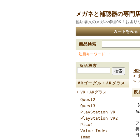
メガネと補聴器の専門
他店購入のメガネ修理OK！お困り
カートをみる
商品検索
注目キーワード
商品検索
HO
>
>
VRゴーグル・ARグラス
VR・ARグラス
既
Quest2
【
Quest3
名
PlayStation VR
PlayStation VR2
フ
Pico4
折
Valve Index
日
Inmo