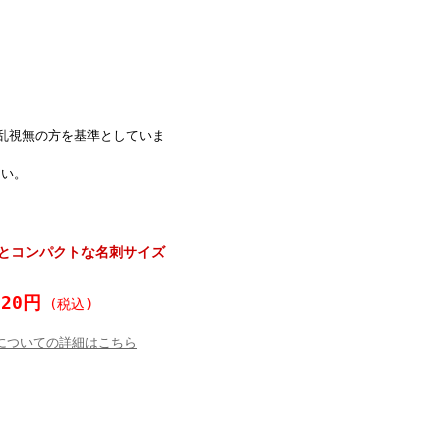
、乱視無の方を基準としていま
さい。
むとコンパクトな名刺サイズ
620円
(税込)
についての詳細はこちら