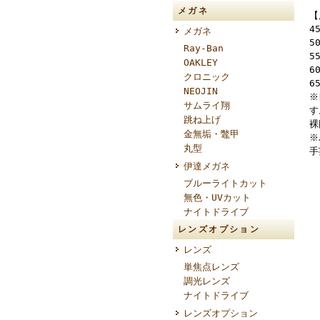
メガネ
【
4
メガネ
5
Ray-Ban
5
OAKLEY
6
クロニック
6
NEOJIN
※
サムライ翔
す
跳ね上げ
裸
金無垢・鼈甲
※
丸型
手
伊達メガネ
ブルーライトカット
無色・UVカット
ナイトドライブ
レンズオプション
レンズ
単焦点レンズ
調光レンズ
ナイトドライブ
レンズオプション