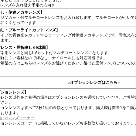
どレンズを入れ替え予定の方向き
無し・伊達メガネレンズ】
でＵＶカット付マルチコートレンズをお入れ致します、マルチコートが付いて
れにくくなっています。
無し・ブルーライトカットレンズ】
タイプの青色光をカットするコーティング付伊達メガネレンズです、青色光を
ります。
レンズ・屈折率1.60球面】
ガネ用レンズと同じUVカット付マルチコートレンズになります。
割れにくい素材なので縁なし、ナイロールにも対応可能です。
ご希望の方はこちらのレンズをお選びください、後ほど度付レンズについての
☆オプションレンズはこちら☆
プションレンズ】
料レンズ以外をご希望の場合はオプションレンズを選択していただき、ご希望
ださい。
ションレンズはすべて2枚1組の金額となっております、購入時は数量1をご購
ております。
ョンレンズコーナー
ションレンズコーナーに掲載していないレンズも多数取り扱いしております、