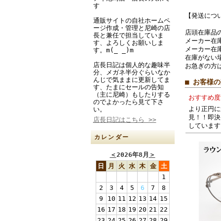
す
【発送につ
通販サイトの自社ホームペ
ージ作成・管理と尼崎の店
店頭在庫品
長と兼任で担当していま
メーカー在
す、よろしくお願いしま
メーカー在
す。m(_ _)m
在庫がない
店長日記は個人的な趣味半
お急ぎの方
分、メガネ半分ぐらいなか
んじで気ままに更新してま
■ お客様
す、たまにセールの告知
（主に尼崎）もしたりする
おすすめ度
のでよかったら見て下さ
より正円に
い。
見！！即決
店長日記はこちら >>
しています
カレンダー
＜
2026年8月
＞
日
月
火
水
木
金
土
1
2
3
4
5
6
7
8
9
10
11
12
13
14
15
16
17
18
19
20
21
22
23
24
25
26
27
28
29