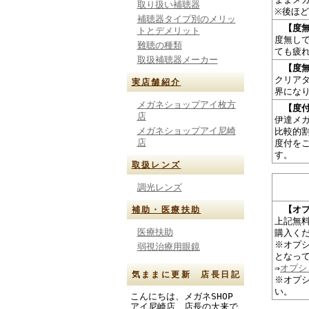
取り扱い補聴器
※後ほ
補聴器タイプ別のメリッ
【度
トとデメリット
度無し
難聴の種類
ても疲
取扱補聴器メーカー
【度
クリア
実店舗紹介
界にな
メガネショップアイ枚方
【度付
店
伊達メ
メガネショップアイ尼崎
比較的
店
度付を
す。
取扱レンズ
調光レンズ
【オ
補助・医療扶助
上記無
医療扶助
購入く
※オプ
弱視治療用眼鏡
となっ
⇒
オプシ
気ままに更新 店長日記
※オプ
い。
こんにちは、メガネSHOP
アイ尼崎店 店長の大来で