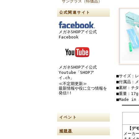
サングラス（特価品）
公式関連サイト
メガネSHOPアイ公式
Facebook
メガネSHOPアイ公式
Youtube「SHOPア
■サイズ：レン
イ.ch」
■付属品：
≪不定期更新≫
■素材：チ
最新情報や役に立つ情報を
発信!!
■重量：17
■Made in 
イベント
【デ
補聴器
メーカ
ままメ