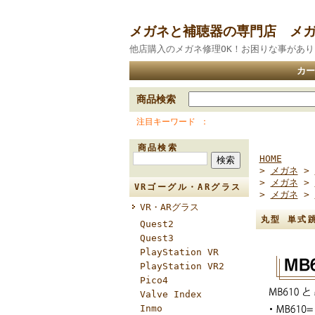
メガネと補聴器の専門店 メ
他店購入のメガネ修理OK！お困りな事があ
カー
商品検索
注目キーワード
商品検索
HOME
>
メガネ
>
>
メガネ
>
VRゴーグル・ARグラス
>
メガネ
>
VR・ARグラス
丸型 単式跳
Quest2
Quest3
PlayStation VR
PlayStation VR2
Pico4
Valve Index
Inmo