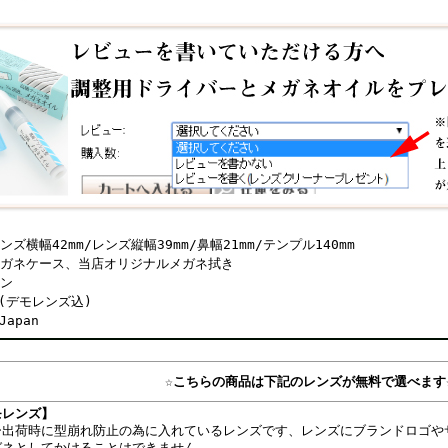
ズ横幅42mm/レンズ縦幅39mm/鼻幅21mm/テンプル140mm
メガネケース、当店オリジナルメガネ拭き
タン
g(デモレンズ込)
Japan
☆こちらの商品は下記のレンズが無料で選べます
モレンズ】
ー出荷時に型崩れ防止の為に入れているレンズです、レンズにブランドロゴや
ガネとしてかけることはできません。