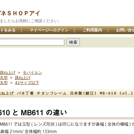
ガネＳＨＯＰアイ
りましたらお気軽にご相談ください。
トをみる
｜
マイページへログイン
｜
ご利用案内
｜
お問い合
跳ね上げ
>
モバイルン
丸型
>
跳ね上げ
丸型
>
42サイズ以下
ね上げ バネ丁番 チタンフレーム 日本製(鯖江) MB-610 Col