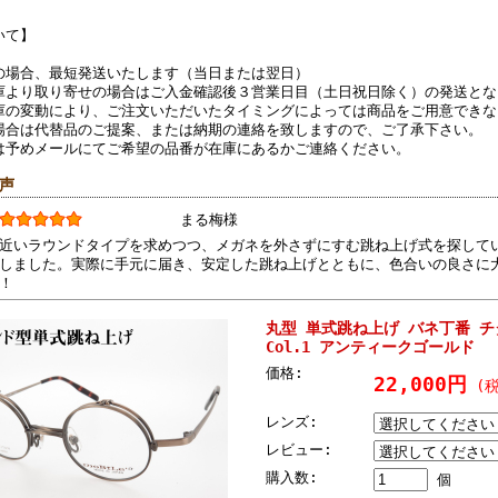
いて】
の場合、最短発送いたします（当日または翌日）
庫より取り寄せの場合はご入金確認後３営業日目（土日祝日除く）の発送とな
庫の変動により、ご注文いただいたタイミングによっては商品をご用意できな
場合は代替品のご提案、または納期の連絡を致しますので、ご了承下さい。
は予めメールにてご希望の品番が在庫にあるかご連絡ください。
の声
まる梅様
近いラウンドタイプを求めつつ、メガネを外さずにすむ跳ね上げ式を探して
しました。実際に手元に届き、安定した跳ね上げとともに、色合いの良さに
！
丸型 単式跳ね上げ バネ丁番 チタ
Col.1 アンティークゴールド
価格:
22,000円
(税
レンズ:
レビュー:
購入数:
個