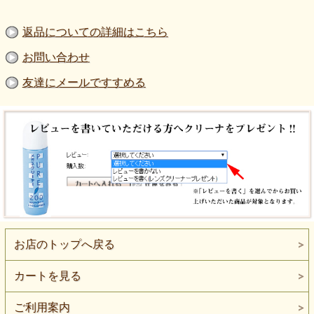
【度付レンズ・屈折率1.70非球面】
【度付レンズ・屈折率1.60非球面】
返品についての詳細はこちら
共通スペック：UVカット、反射防止(マルチコート)、
汚れ防止コート付
低度数の方、遠視や老眼鏡はレンズの強度面から屈折
お問い合わせ
率1.70非球面がお勧めです。
※度数によってはご希望のレンズに添えない場合もご
友達にメールですすめる
ざいます、その際は製作可能なレンズをご案内いたし
ますので予めご了承ください。
【デモレンズ】
メーカー出荷時に型崩れ防止の為に入れているレンズ
です、レンズにブランドロゴやサイズなどが印刷され
ているのでそのままメガネとしてかけることはできま
せん。
※後ほどレンズを入れ替え予定の方向き
【度無し・伊達メガネレンズ】
度無しでＵＶカット付マルチコートレンズをお入れ致
します、マルチコートが付いているので透明度も高く
長時間かけていても疲れにくくなっています。
お店のトップへ戻る
【度無し・ブルーライトカットレンズ】
クリアタイプの青色光をカットするコーティング付伊
カートを見る
達メガネレンズです、青色光をカットするので若干黄
色みを帯びた視界になります。
ご利用案内
【bui/ビュイ・度無しレンズ】