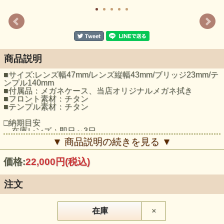
商品説明
■サイズ:レンズ幅47mm/レンズ縦幅43mm/ブリッジ23mm/テ
ンプル140mm
■付属品：メガネケース、当店オリジナルメガネ拭き
■フロント素材：チタン
■テンプル素材：チタン
□納期目安
在庫レンズ：即日～3日
特注レンズ：7日～10日
▼ 商品説明の続きを見る ▼
□レンズ度数について
価格:
22,000円
(税込)
注文後レンズ度数についてメールをお送りします、フィル
ター等を設定している場合メールが届かない事がありますの
でご注文後1日経っても「レンズ度数について」のメールが
注文
届かない場合はメールの設定をご確認いただき再度ご連絡く
ださい。
☆こちらの商品は下記のレンズが無料で選べます☆
在庫
×
【度付レンズ・屈折率1.74非球面】