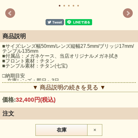
商品説明
■サイズ:レンズ幅50mm/レンズ縦幅27.5mm/ブリッジ17mm/
テンプル135mm
■付属品：メガネケース、当店オリジナルメガネ拭き
■フロント素材：チタン
■テンプル素材：チタン(七宝)
□納期目安
在庫レンズ：即日～3日
特注レンズ：7日～10日
▼ 商品説明の続きを見る ▼
□レンズ度数について
価格:
32,400円
(税込)
注文後レンズ度数についてメールをお送りします、フィル
ター等を設定している場合メールが届かない事がありますの
でご注文後1日経っても「レンズ度数について」のメールが
注文
届かない場合はメールの設定をご確認いただき再度ご連絡く
ださい。
☆こちらの商品は下記のレンズが無料で選べます☆
在庫
×
【度付レンズ・屈折率1.74非球面】