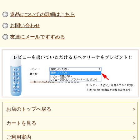
【度付レンズ・屈折率1.70非球面】
【度付レンズ・屈折率1.60非球面】
返品についての詳細はこちら
共通スペック：UVカット、反射防止(マルチコート)、
汚れ防止コート付
低度数の方、遠視や老眼鏡はレンズの強度面から屈折
お問い合わせ
率1.70非球面がお勧めです。
※度数によってはご希望のレンズに添えない場合もご
友達にメールですすめる
ざいます、その際は製作可能なレンズをご案内いたし
ますので予めご了承ください。
【デモレンズ】
メーカー出荷時に型崩れ防止の為に入れているレンズ
です、レンズにブランドロゴやサイズなどが印刷され
ているのでそのままメガネとしてかけることはできま
せん。
※後ほどレンズを入れ替え予定の方向き
【度無し・伊達メガネレンズ】
度無しでＵＶカット付マルチコートレンズをお入れ致
します、マルチコートが付いているので透明度も高く
長時間かけていても疲れにくくなっています。
お店のトップへ戻る
【度無し・ブルーライトカットレンズ】
クリアタイプの青色光をカットするコーティング付伊
カートを見る
達メガネレンズです、青色光をカットするので若干黄
色みを帯びた視界になります。
ご利用案内
【bui/ビュイ・度無しレンズ】