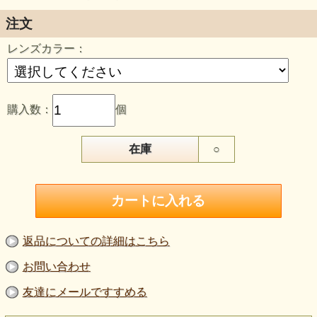
メーカー在庫より取り寄せの場合はご入金確認後３営業日目
（土日祝日除く）の発送となります。
注文
メーカー在庫の変動により、ご注文いただいたタイミングに
よっては商品をご用意できない場合があります。
レンズカラー：
在庫がない場合は代替品のご提案、または納期の連絡を致し
ますので、ご了承下さい。
お急ぎの方は予めメールにてご希望の品番が在庫にあるかご
連絡ください。
購入数：
個
在庫
○
返品についての詳細はこちら
お問い合わせ
友達にメールですすめる