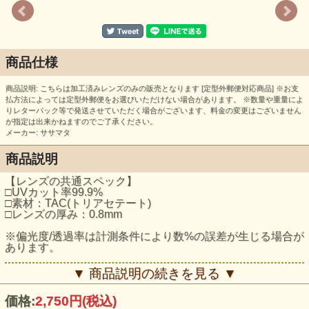
商品仕様
商品説明: こちらは加工済みレンズのみの販売となります [定型外郵便対応商品] ※お支
払方法によっては定型外郵便をお選びいただけない場合があります。 ※数量や重量によ
りレターパック等で発送させていただく場合がございます、料金の変更はございません
が指定は出来かねますのでご了承ください。
メーカー: ササマタ
商品説明
【レンズの共通スペック】
□UVカット率99.9%
□素材：TAC(トリアセテート)
□レンズの厚み：0.8mm
※偏光度/透過率は計測条件により数%の誤差が生じる場合が
あります。
▼ 商品説明の続きを見る ▼
【発送について】
価格:
2,750円
(税込)
店頭在庫品の場合、最短発送いたします（当日または翌日）