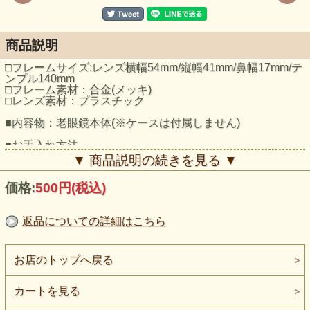
商品説明
□フレームサイズ:レンズ横幅54mm/縦幅41mm/鼻幅17mm/テ
ンプル140mm
□フレーム素材：合金(メッキ)
□レンズ素材：プラスチック
■内容物：老眼鏡本体(※ケースは付属しません)
■お手入れ方法
通常のメガネと同じように水洗いして下さい。
▼ 商品説明の続きを見る ▼
【度数の目安】
価格:
500円
(税込)
45歳～50歳 +1.00～+1.50
50歳～55歳 +1.50～+2.00
55歳～60歳 +2.00～+2.50
返品についての詳細はこちら
60歳～65歳 +2.50～+3.00
65歳以上 +3.00～+3.50
※度数目安は商品の付属する目安と異なる場合があります。
※目安は一般的に新聞を見る距離（約35cm前後）を想定
お店のトップへ戻る
し、裸眼視力が1.0、乱視無の方を基準としています。
裸眼視力が0.9以下、1.2以上の方は目安度数から前後します
のでご注意ください。
カートを見る
※パソコン用としてご使用になる場合はゆるめの度数