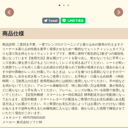
商品仕様
商品説明: 二度拭き不要、一度でレンズのクリーニングと曇り止めの散布が行えますク
リーナー＆曇り止め性能を素早く発揮させるため一般的なウェットティッシュタイプよ
りも湿り気を抑えたセミウェットタイプです。携帯に便利で衛生的な1枚ずつの個別包
装になっています【使用方法】袋を開けてシートを取り出し、乾かないうちに手早くレ
ンズ全体に液を塗り広げるようにやさしくレンズを拭きあげてください。シートが乾い
た状態でレンズを拭くと曇り止め成分が拭き取られて効果が発揮されない場合がありま
す※砂や異物がレンズに付着しているときは、レンズを傷つける原因になりますので一
度水洗いし水分を拭き取ってからご使用ください。お手軽さ：◎曇り止め効果：○持続
時間：△【使用上の注意】使用用途以外には絶対に使用しないでください。手や顔など
を拭かないでください。アルコール過敏症の方、特に肌の弱い方は使用後、液が指先な
どに残らないよう手を洗ってください。フレーム、レンズが痛んでいる状態で使用しな
いでください。【定型外郵便・スマートレター対応商品】標準配送方法が宅配便になっ
ております、定型外郵便・スマートレターでの配送をご希望の方はお支払画面にある配
送方法よりお選びください。※ご希望のお支払方法によってはお選びいただけない場合
があります※送料を抑えるため梱包袋に入らない場合、箱から出した状態で梱包させて
いただく場合がございます。
ＪＡＮコード: 4975759201625
メーカー: 株式会社ソフト99