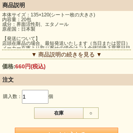
商品説明
本体サイズ：135×120(シート一枚の大きさ)
内容量：20包
成分：界面活性剤、エタノール
原産国：日本製
【発送について】
店頭在庫品の場合、最短発送いたします（当日または翌日）
メーカー在庫より取り寄せの場合はご入金確認後３営業日目
（土日祝日除く）の発送となります。
▼ 商品説明の続きを見る ▼
メーカー在庫の変動により、ご注文いただいたタイミングに
よっては商品をご用意できない場合があります。
価格:
660円
(税込)
在庫がない場合は代替品のご提案、または納期の連絡を致し
ますので、ご了承下さい。
お急ぎの方は予めメールにてご希望の品番が在庫にあるかご
注文
連絡ください。
購入数：
個
在庫
○