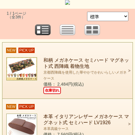
1 / 1ページ
（全3件）
NEW
PICK UP
和柄 メガネケース セミハード マグネッ
ト式 西陣織 着物生地
京都西陣織を使用した華やかでかわいらしいメガネ
ケース
価格： 2,484円(税込)
在庫切れ
NEW
PICK UP
本革 イタリアンレザー メガネケース マ
グネット式 セミハード LV1926
本革高級ケース
価格： 7,560円(税込)